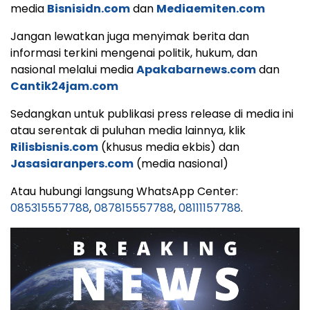
media
Bisnisidn.com
dan
Mediaemiten.com
Jangan lewatkan juga menyimak berita dan
informasi terkini mengenai politik, hukum, dan
nasional melalui media
Apakabarnews.com
dan
Cantik24jam.com
Sedangkan untuk publikasi press release di media ini
atau serentak di puluhan media lainnya, klik
Rilisbisnis.com
(khusus media ekbis) dan
Jasasiaranpers.com
(media nasional)
Atau hubungi langsung WhatsApp Center:
085315557788
,
087815557788
,
08111157788
.