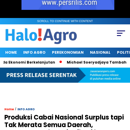
SCROLL TO CONTINUE WITH CONTENT
HOME
INFO AGRO
PEREKONOMIAN
NASIONAL
POLIT
konomi Berkelanjutan
Michael Soeryadjaya Tambah 182 Ribu
/
Home
INFO AGRO
Produksi Cabai Nasional Surplus tapi
Tak Merata Semua Daerah,