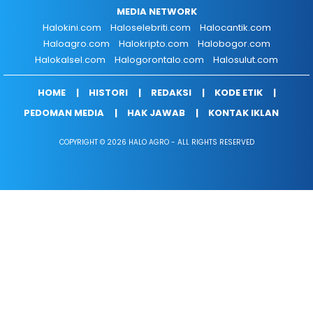
MEDIA NETWORK
Halokini.com
Haloselebriti.com
Halocantik.com
Haloagro.com
Halokripto.com
Halobogor.com
Halokalsel.com
Halogorontalo.com
Halosulut.com
HOME
HISTORI
REDAKSI
KODE ETIK
PEDOMAN MEDIA
HAK JAWAB
KONTAK IKLAN
COPYRIGHT © 2026 HALO AGRO - ALL RIGHTS RESERVED