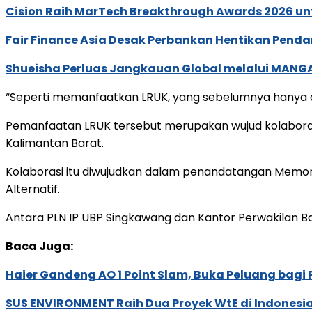
Cision Raih MarTech Breakthrough Awards 2026 untu
Fair Finance Asia Desak Perbankan Hentikan Penda
Shueisha Perluas Jangkauan Global melalui MANGA
“Seperti memanfaatkan LRUK, yang sebelumnya hanya dib
Pemanfaatan LRUK tersebut merupakan wujud kolaborasi
Kalimantan Barat.
Kolaborasi itu diwujudkan dalam penandatangan Memo
Alternatif.
Antara PLN IP UBP Singkawang dan Kantor Perwakilan Ba
Baca Juga:
Haier Gandeng AO 1 Point Slam, Buka Peluang bagi
SUS ENVIRONMENT Raih Dua Proyek WtE di Indonesia