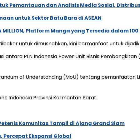
k Pemantauan dan Analisis Media Sosial, Distribusi
naan untuk Sektor Batu Bara di ASEAN
 MILLION, Platform Manga yang Tersedia dalam 100
akar untuk dimusnahkan, kini bermanfaat untuk dijadika
 antara PLN Indonesia Power Unit Bisnis Pembangkitan 
randum of Understanding (MoU) tentang pemanfaatan Li
nk Indonesia Provinsi Kalimantan Barat.
 Petenis Komunitas Tampil di Ajang Grand Slam
, Percepat Ekspansi Global