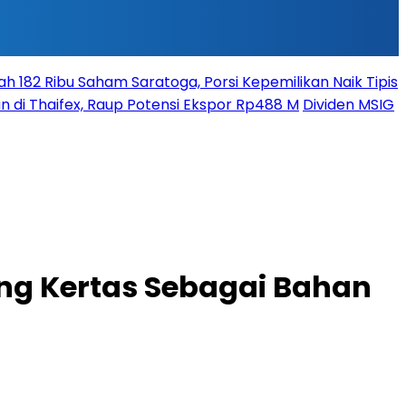
 182 Ribu Saham Saratoga, Porsi Kepemilikan Naik Tipis
n di Thaifex, Raup Potensi Ekspor Rp488 M
Dividen MSIG
ng Kertas Sebagai Bahan