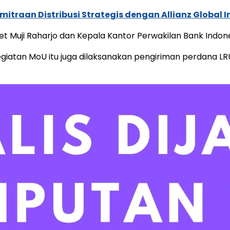
traan Distribusi Strategis dengan Allianz Global I
Muji Raharjo dan Kepala Kantor Perwakilan Bank Indonesi
atan MoU itu juga dilaksanakan pengiriman perdana LRU