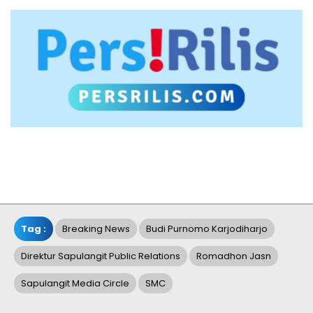
Tag :
Breaking News
Budi Purnomo Karjodiharjo
Direktur Sapulangit Public Relations
Romadhon Jasn
Sapulangit Media Circle
SMC