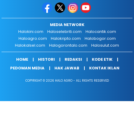
MEDIA NETWORK
Halokini.com
Haloselebriti.com
Halocantik.com
Haloagro.com
Halokripto.com
Halobogor.com
Halokalsel.com
Halogorontalo.com
Halosulut.com
HOME
HISTORI
REDAKSI
KODE ETIK
PEDOMAN MEDIA
HAK JAWAB
KONTAK IKLAN
COPYRIGHT © 2026 HALO AGRO - ALL RIGHTS RESERVED