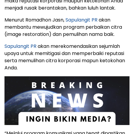
maka reputasi korporasi maupun ketokohan Anda
menjadi rusak berantakan, bahkan luluh lantak.
Menurut Romadhon Jasn,
Sapulangit PR
akan
membantu mewujudkan program perbaikan citra
(image restoration) dan pemulihan nama baik.
Sapulangit PR
akan merekomendasikan sejumlah
upaya untuk memitigasi dan memperbaiki reputasi
serta memulihan citra korporasi mapun ketokohan
Anda.
“Melalui program komunikasi yang tepat dipastikan