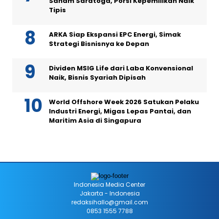
Saham Saratoga, Porsi Kepemilikan Naik
Tipis
ARKA Siap Ekspansi EPC Energi, Simak
Strategi Bisnisnya ke Depan
Dividen MSIG Life dari Laba Konvensional
Naik, Bisnis Syariah Dipisah
World Offshore Week 2026 Satukan Pelaku
Industri Energi, Migas Lepas Pantai, dan
Maritim Asia di Singapura
Indonesia Media Center
Jakarta - Indonesia
redaksihallo@gmail.com
0853 1555 7788