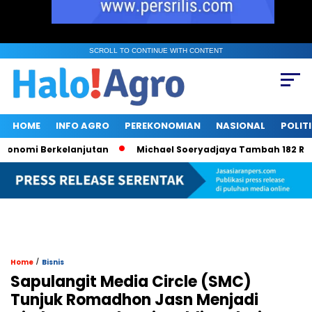
SCROLL TO CONTINUE WITH CONTENT
HOME
INFO AGRO
PEREKONOMIAN
NASIONAL
POLIT
mi Berkelanjutan
Michael Soeryadjaya Tambah 182 Ribu Saha
/
Home
Bisnis
Sapulangit Media Circle (SMC)
Tunjuk Romadhon Jasn Menjadi