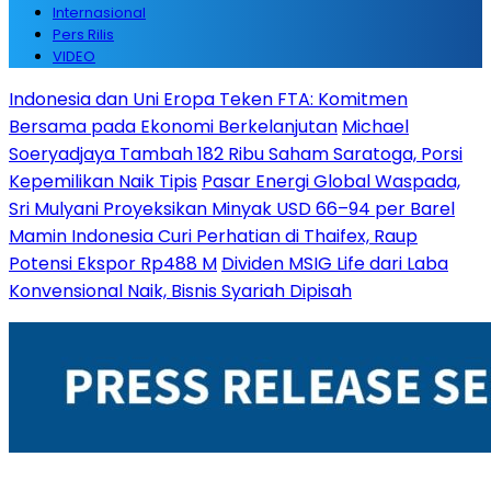
Internasional
Pers Rilis
VIDEO
Indonesia dan Uni Eropa Teken FTA: Komitmen
Bersama pada Ekonomi Berkelanjutan
Michael
Soeryadjaya Tambah 182 Ribu Saham Saratoga, Porsi
Kepemilikan Naik Tipis
Pasar Energi Global Waspada,
Sri Mulyani Proyeksikan Minyak USD 66–94 per Barel
Mamin Indonesia Curi Perhatian di Thaifex, Raup
Potensi Ekspor Rp488 M
Dividen MSIG Life dari Laba
Konvensional Naik, Bisnis Syariah Dipisah