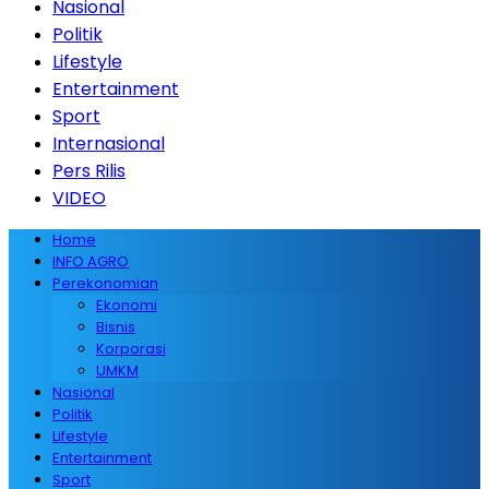
Nasional
Politik
Lifestyle
Entertainment
Sport
Internasional
Pers Rilis
VIDEO
Home
INFO AGRO
Perekonomian
Ekonomi
Bisnis
Korporasi
UMKM
Nasional
Politik
Lifestyle
Entertainment
Sport