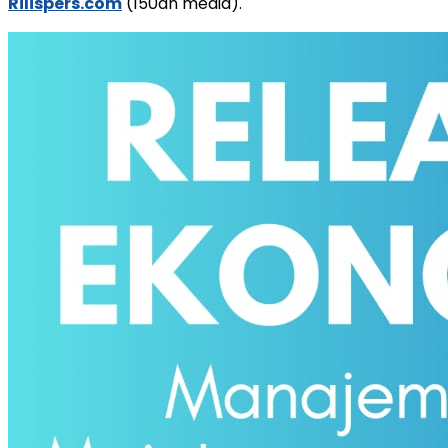
Rilispers.com
(150an media).