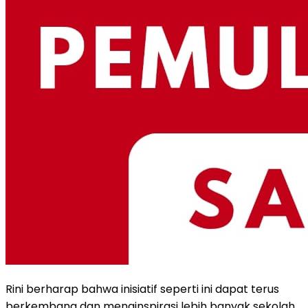
Rini berharap bahwa inisiatif seperti ini dapat terus
berkembang dan menginspirasi lebih banyak sekolah