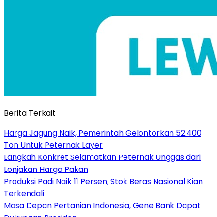
Berita Terkait
Harga Jagung Naik, Pemerintah Gelontorkan 52.400
Ton Untuk Peternak Layer
Langkah Konkret Selamatkan Peternak Unggas dari
Lonjakan Harga Pakan
Produksi Padi Naik 11 Persen, Stok Beras Nasional Kian
Terkendali
Masa Depan Pertanian Indonesia, Gene Bank Dapat