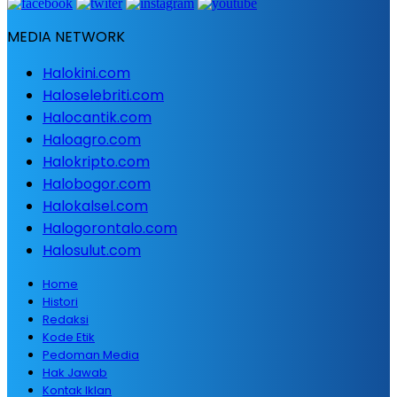
MEDIA NETWORK
Halokini.com
Haloselebriti.com
Halocantik.com
Haloagro.com
Halokripto.com
Halobogor.com
Halokalsel.com
Halogorontalo.com
Halosulut.com
Home
Histori
Redaksi
Kode Etik
Pedoman Media
Hak Jawab
Kontak Iklan