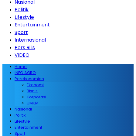
Nasional
Politik
Lifestyle
Entertainment
Sport
Internasional
Pers Rilis
VIDEO
Home
INFO AGRO
Perekonomian
Ekonomi
Bisnis
Korporasi
UMKM
Nasional
Politik
Lifestyle
Entertainment
Sport