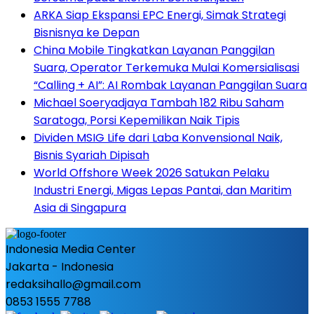
ARKA Siap Ekspansi EPC Energi, Simak Strategi
Bisnisnya ke Depan
China Mobile Tingkatkan Layanan Panggilan
Suara, Operator Terkemuka Mulai Komersialisasi
“Calling + AI”: AI Rombak Layanan Panggilan Suara
Michael Soeryadjaya Tambah 182 Ribu Saham
Saratoga, Porsi Kepemilikan Naik Tipis
Dividen MSIG Life dari Laba Konvensional Naik,
Bisnis Syariah Dipisah
World Offshore Week 2026 Satukan Pelaku
Industri Energi, Migas Lepas Pantai, dan Maritim
Asia di Singapura
Indonesia Media Center
Jakarta - Indonesia
redaksihallo@gmail.com
0853 1555 7788