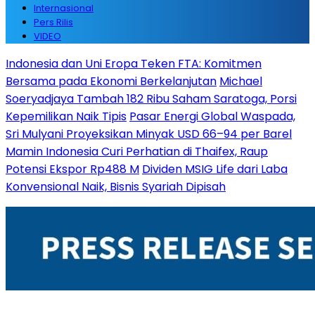
Internasional
Pers Rilis
VIDEO
Indonesia dan Uni Eropa Teken FTA: Komitmen
Bersama pada Ekonomi Berkelanjutan
Michael
Soeryadjaya Tambah 182 Ribu Saham Saratoga, Porsi
Kepemilikan Naik Tipis
Pasar Energi Global Waspada,
Sri Mulyani Proyeksikan Minyak USD 66–94 per Barel
Mamin Indonesia Curi Perhatian di Thaifex, Raup
Potensi Ekspor Rp488 M
Dividen MSIG Life dari Laba
Konvensional Naik, Bisnis Syariah Dipisah