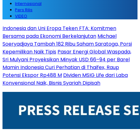
Internasional
Pers Rilis
VIDEO
Indonesia dan Uni Eropa Teken FTA: Komitmen
Bersama pada Ekonomi Berkelanjutan
Michael
Soeryadjaya Tambah 182 Ribu Saham Saratoga, Porsi
Kepemilikan Naik Tipis
Pasar Energi Global Waspada,
Sri Mulyani Proyeksikan Minyak USD 66–94 per Barel
Mamin Indonesia Curi Perhatian di Thaifex, Raup
Potensi Ekspor Rp488 M
Dividen MSIG Life dari Laba
Konvensional Naik, Bisnis Syariah Dipisah