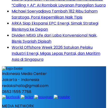
“Calling + AI”: AI Rombak Layanan Panggilan Suara
Michael Soeryadjaya Tambah 182 Ribu Saham
Saratoga, Porsi Kepemilikan Naik Tipis
ARKA Siap Ekspansi EPC Energi, Simak Strategi
Bisnisnya ke Depan
Dividen MSIG Life dari Laba Konvensional Naik,
Bisnis Syariah Dipisah
World Offshore Week 2026 Satukan Pelaku
Industri Energi, Migas Lepas Pantai, dan Maritim
Asia di Singapura
Indonesia Media Center
Jakarta - Indonesia
redaksihallo@gmail.com
0853 1555 7788
MEDIA NETWORK