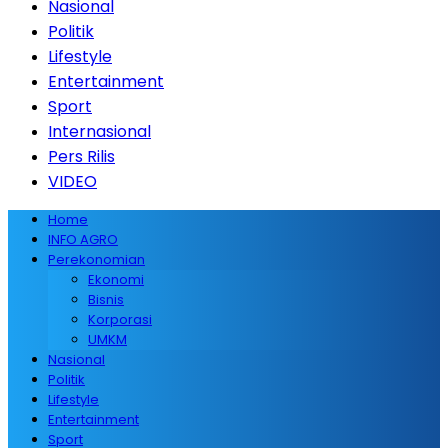
Nasional
Politik
Lifestyle
Entertainment
Sport
Internasional
Pers Rilis
VIDEO
Home
INFO AGRO
Perekonomian
Ekonomi
Bisnis
Korporasi
UMKM
Nasional
Politik
Lifestyle
Entertainment
Sport