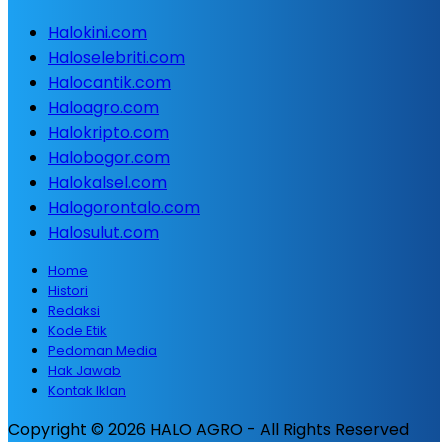
Halokini.com
Haloselebriti.com
Halocantik.com
Haloagro.com
Halokripto.com
Halobogor.com
Halokalsel.com
Halogorontalo.com
Halosulut.com
Home
Histori
Redaksi
Kode Etik
Pedoman Media
Hak Jawab
Kontak Iklan
Copyright © 2026 HALO AGRO - All Rights Reserved