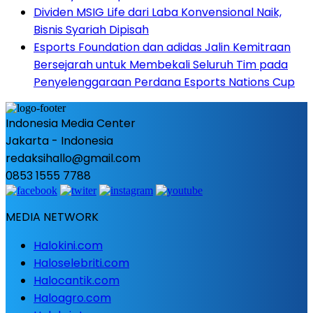
Dividen MSIG Life dari Laba Konvensional Naik,
Bisnis Syariah Dipisah
Esports Foundation dan adidas Jalin Kemitraan
Bersejarah untuk Membekali Seluruh Tim pada
Penyelenggaraan Perdana Esports Nations Cup
Indonesia Media Center
Jakarta - Indonesia
redaksihallo@gmail.com
0853 1555 7788
MEDIA NETWORK
Halokini.com
Haloselebriti.com
Halocantik.com
Haloagro.com