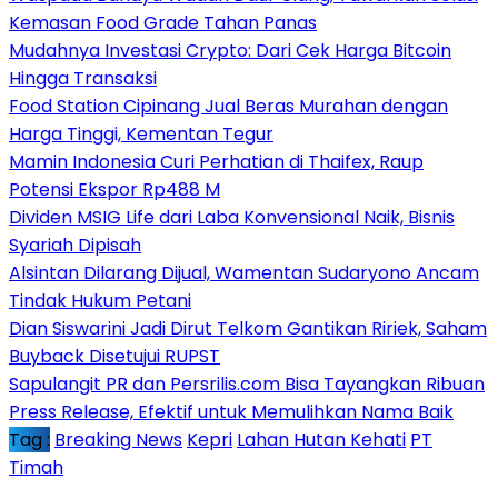
Kemasan Food Grade Tahan Panas
Mudahnya Investasi Crypto: Dari Cek Harga Bitcoin
Hingga Transaksi
Food Station Cipinang Jual Beras Murahan dengan
Harga Tinggi, Kementan Tegur
Mamin Indonesia Curi Perhatian di Thaifex, Raup
Potensi Ekspor Rp488 M
Dividen MSIG Life dari Laba Konvensional Naik, Bisnis
Syariah Dipisah
Alsintan Dilarang Dijual, Wamentan Sudaryono Ancam
Tindak Hukum Petani
Dian Siswarini Jadi Dirut Telkom Gantikan Ririek, Saham
Buyback Disetujui RUPST
Sapulangit PR dan Persrilis.com Bisa Tayangkan Ribuan
Press Release, Efektif untuk Memulihkan Nama Baik
Tag :
Breaking News
Kepri
Lahan Hutan Kehati
PT
Timah