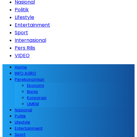
Nasional
Politik
Lifestyle
Entertainment
Sport
Internasional
Pers Rilis
VIDEO
Home
INFO AGRO
Perekonomian
Ekonomi
Bisnis
Korporasi
UMKM
Nasional
Politik
Lifestyle
Entertainment
Sport