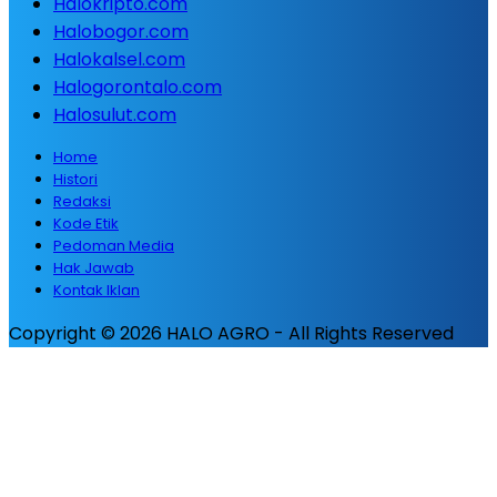
Halokripto.com
Halobogor.com
Halokalsel.com
Halogorontalo.com
Halosulut.com
Home
Histori
Redaksi
Kode Etik
Pedoman Media
Hak Jawab
Kontak Iklan
Copyright © 2026 HALO AGRO - All Rights Reserved