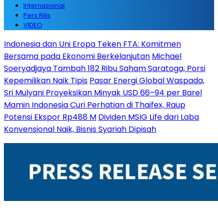
Internasional
Pers Rilis
VIDEO
Indonesia dan Uni Eropa Teken FTA: Komitmen
Bersama pada Ekonomi Berkelanjutan
Michael
Soeryadjaya Tambah 182 Ribu Saham Saratoga, Porsi
Kepemilikan Naik Tipis
Pasar Energi Global Waspada,
Sri Mulyani Proyeksikan Minyak USD 66–94 per Barel
Mamin Indonesia Curi Perhatian di Thaifex, Raup
Potensi Ekspor Rp488 M
Dividen MSIG Life dari Laba
Konvensional Naik, Bisnis Syariah Dipisah