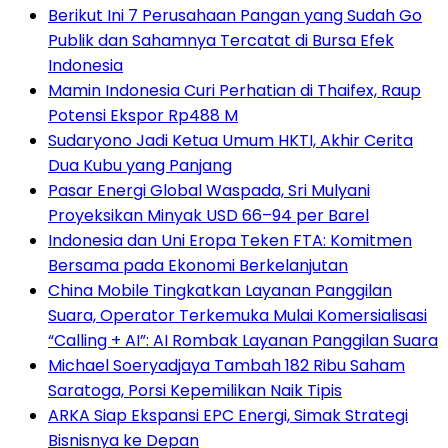
Berikut Ini 7 Perusahaan Pangan yang Sudah Go
Publik dan Sahamnya Tercatat di Bursa Efek
Indonesia
Mamin Indonesia Curi Perhatian di Thaifex, Raup
Potensi Ekspor Rp488 M
Sudaryono Jadi Ketua Umum HKTI, Akhir Cerita
Dua Kubu yang Panjang
Pasar Energi Global Waspada, Sri Mulyani
Proyeksikan Minyak USD 66–94 per Barel
Indonesia dan Uni Eropa Teken FTA: Komitmen
Bersama pada Ekonomi Berkelanjutan
China Mobile Tingkatkan Layanan Panggilan
Suara, Operator Terkemuka Mulai Komersialisasi
“Calling + AI”: AI Rombak Layanan Panggilan Suara
Michael Soeryadjaya Tambah 182 Ribu Saham
Saratoga, Porsi Kepemilikan Naik Tipis
ARKA Siap Ekspansi EPC Energi, Simak Strategi
Bisnisnya ke Depan